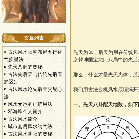
文章列表
古法风水阳宅布局五行化
先天为体
，
后天为用在传统风
气挨星法
之乾坤国宝龙门八局中的先后
先天八卦的奧秘
古法先后天与传统先后天
那么
，
什么才是先天为体
，
后
的区别
古法风水论先后天交配心
我们用古法玄机风水原理揭开
法
风水元运的正确用法
一、
先天八卦配天地数
，
如下
邓海峰个人简介
古法风水简介
城市套房风水纳气法
古法风水阴阳的奧秘