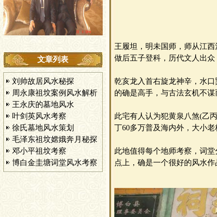
王履坦，明未国师，师从江西
做后五子登科，历代文人出众
文章列表
刘帅故居风水秘探
乾亥龙入首右旋龙神辛，水口
周永康祖坟案例风水解析
的确是高手，与古法玄机不谋
王永庆的墓地风水
叶剑英风水考察
此宅有人认为犯黄泉八煞(乙丙
徐氏墓地风水策划
丁60多万普及海内外，大小
毛泽东祖坟嫦娥奔月秘探
邓小平祖坟考察
此地值得每个地师考察，词堂
博白金圭塘词堂风水考察
点上，确是一个很好的风水作